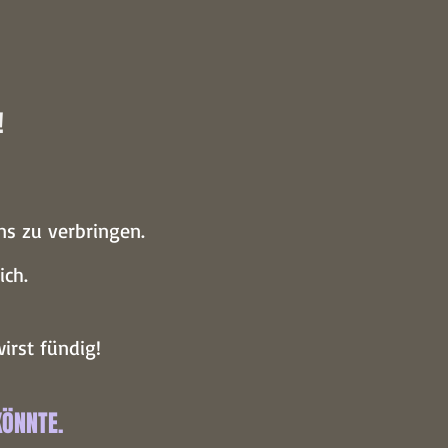
!
ns zu verbringen.
ich.
irst fündig!
KÖNNTE.